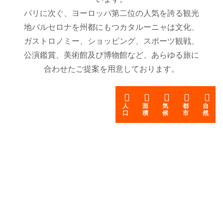
パリに次ぐ、ヨーロッパ第二位の人気を誇る観光
地バルセロナを州都にもつカタルーニャは文化、
ガストロノミー、ショッピング、スポーツ観戦、
公演鑑賞、美術館及び博物館など、あらゆる旅に
合わせたご提案を用意しております。
人
面
気
都
自
口
積
候
市
然