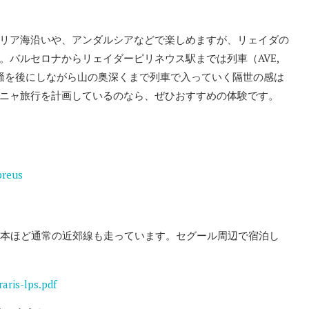
リア海沿いや、アンダルシアなどで楽しめますが、リェイダの
バルセロナからリェイダーピリネウス駅までは列車（AVE,
の喧騒を後にしながら山の奥深くまで列車で入っていく隔世の感は
ニャ旅行を計画しているのなら、ぜひおすすめの体験です。
preus
5本ほど通常の近郊線も走っています。セグール周辺で宿泊し
aris-lps.pdf