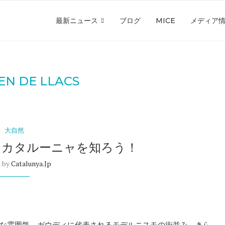
最新ニュース
ブログ
MICE
メディア
EN DE LLACS
大自然
なカタルーニャを知ろう！
n by
Catalunya.jp
な雰囲気、ガウディに代表されるモデルニスモの街並み、きら