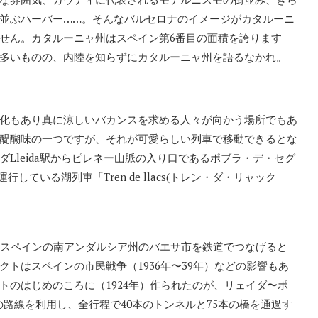
並ぶハーバー……。そんなバルセロナのイメージがカタルーニ
せん。カタルーニャ州はスペイン第6番目の面積を誇ります
多いものの、内陸を知らずにカタルーニャ州を語るなかれ。
化もあり真に涼しいバカンスを求める人々が向かう場所でもあ
醍醐味の一つですが、それが可愛らしい列車で移動できるとな
Lleida駅からピレネー山脈の入り口であるポブラ・デ・セグ
運行している湖列車「Tren de llacs(トレン・ダ・リャック
スペインの南アンダルシア州のバエサ市を鉄道でつなげると
トはスペインの市民戦争（1936年〜39年）などの影響もあ
トのはじめのころに（1924年）作られたのが、リェイダ〜ポ
の路線を利用し、全行程で40本のトンネルと75本の橋を通過す