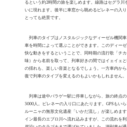
るという約2時間の旅を楽しめます。線路はセグラ川
いに現れます。後半に車窓から眺めるピレネーの入り
とっても絶景です。
列車のタイプはノスタルジックなディーゼル機関車10
車を時間によって選ぶことができます。このディーゼ
快な動きをするということで、同時期の流行歌「チカ
味）から名前を取って、列車好きの間ではイェイェと
の揺れも、楽しい音楽となるでしょう。一方車内から
復で列車のタイプを変えるのもよいかもしれません。
列車は途中バラゲー駅に停車しながら、旅の終点の
3000人。ピレネーの入り口にあたります。GPSも
ルーニャの無形文化遺産「いかだ流し」が楽しめます
イン最長のエブロ川へ流れ込みますが、この流れを利
岸沿いのタラゴナまで運ばれていました。湖列車が通