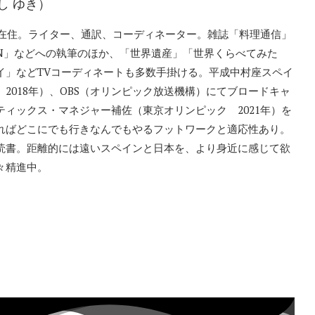
し ゆき）
イン在住。ライター、通訳、コーディネーター。雑誌「料理通信」
「PEN」などへの執筆のほか、「世界遺産」「世界くらべてみた
イ」などTVコーディネートも多数手掛ける。平成中村座スペイ
2018年）、OBS（オリンピック放送機構）にてブロードキャ
ティックス・マネジャー補佐（東京オリンピック 2021年）を
ればどこにでも行きなんでもやるフットワークと適応性あり。
読書。距離的には遠いスペインと日本を、より身近に感じて欲
々精進中。