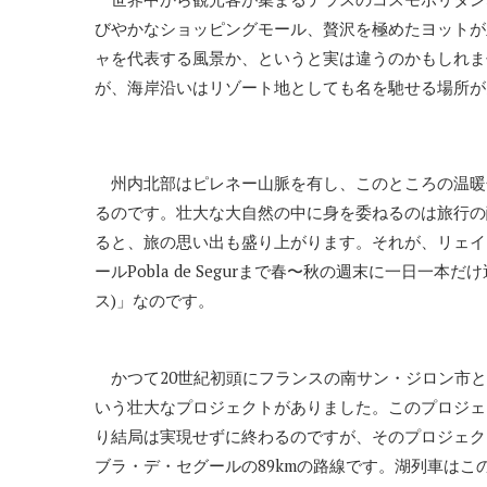
びやかなショッピングモール、贅沢を極めたヨットが
ャを代表する風景か、というと実は違うのかもしれま
が、海岸沿いはリゾート地としても名を馳せる場所が
州内北部はピレネー山脈を有し、このところの温暖
るのです。壮大な大自然の中に身を委ねるのは旅行の
ると、旅の思い出も盛り上がります。それが、リェイダ
ールPobla de Segurまで春〜秋の週末に一日一本だけ
ス)」なのです。
かつて20世紀初頭にフランスの南サン・ジロン市と
いう壮大なプロジェクトがありました。このプロジェク
り結局は実現せずに終わるのですが、そのプロジェク
ブラ・デ・セグールの89kmの路線です。湖列車はこ