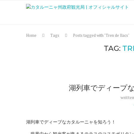
Home
Tags
Posts tagged with "Tren de llacs"
TAG:
TR
湖列車でディープ
writte
湖列車でディープなカタルーニャを知ろう！
世界中から観光客が集まるテラスのコスモポリタン