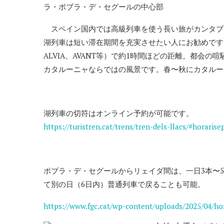
ラ・ポブラ・デ・セグールの中心部
スペイン国内では高級列車を使う長い旅がカンタブ
湖列車は短い滞在期間を充実させたい人にお勧めです。
ALVIA、AVANT等）で約1時間ほどの距離。都会
カタルーニャならではの風景です。春〜秋にカタルー
湖列車の切符はオンライン予約が可能です。
https://turistren.cat/trens/tren-dels-llacs/#horarise
ポブラ・デ・セグールからリェイダ間は、一日3本〜
て別の日（6日内）普通列車で戻ることも可能。
https://www.fgc.cat/wp-content/uploads/2025/04/hor