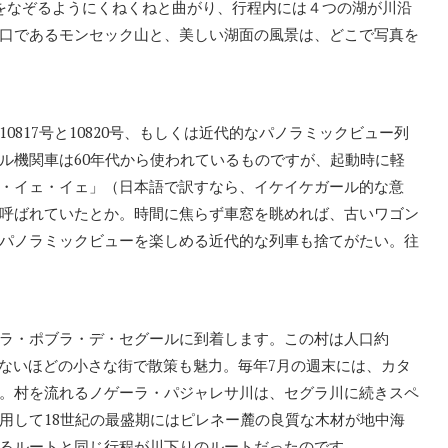
をなぞるようにくねくねと曲がり、行程内には４つの湖が川沿
口であるモンセック山と、美しい湖面の風景は、どこで写真を
817号と10820号、もしくは近代的なパノラミックビュー列
ル機関車は60年代から使われているものですが、起動時に軽
・イェ・イェ」（日本語で訳すなら、イケイケガール的な意
呼ばれていたとか。時間に焦らず車窓を眺めれば、古いワゴン
パノラミックビューを楽しめる近代的な列車も捨てがたい。往
ラ・ポブラ・デ・セグールに到着します。この村は人口約
いらないほどの小さな街で散策も魅力。毎年7月の週末には、カタ
。村を流れるノゲーラ・パジャレサ川は、セグラ川に続きスペ
用して18世紀の最盛期にはピレネー麓の良質な木材が地中海
るルートと同じ行程が川下りのルートだったのです。