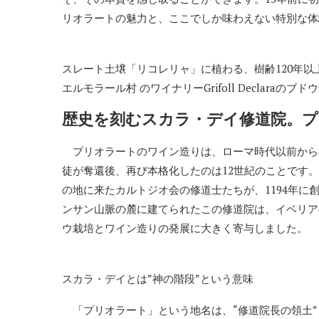
リオラートの魅力と、ここでしか味わえない特別な体
スレート土壌「リコレリャ」に植わる、樹齢120年以
エルモラール村 のワイナリーGrifoll Declaraのブド
歴史を刻むスカラ・デイ修道院。
プリオラートのワイン造りは、ローマ時代以前から
徒が奪還後、再び本格化したのは12世紀のことです
の地に来たカルトジオ会の修道士たちが、1194年に
ンサン山脈の麓に建てられたこの修道院は、イベリア
ウ栽培とワイン造りの発展に大きく寄与しました。
スカラ・デイとは”神の階段”という意味
「プリオラート」という地名は、“修道院長の領土”