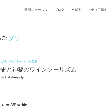
最新ニュース
ブログ
MICE
メディア情
AG:
ダリ
ガストロノミー
大自然
歴史と神秘のワインツーリズム
n by
Catalunya.jp
ートを巡る旅