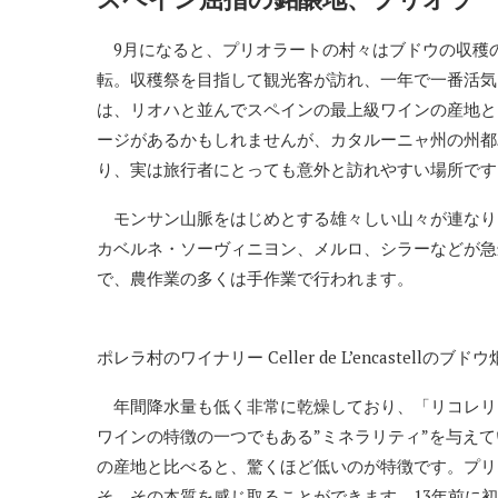
9月になると、プリオラートの村々はブドウの収穫
転。収穫祭を目指して観光客が訪れ、一年で一番活気
は、リオハと並んでスペインの最上級ワインの産地と
ージがあるかもしれませんが、カタルーニャ州の州都バ
り、実は旅行者にとっても意外と訪れやすい場所です
モンサン山脈をはじめとする雄々しい山々が連なり
カベルネ・ソーヴィニヨン、メルロ、シラーなどが急
で、農作業の多くは手作業で行われます。
ポレラ村のワイナリー Celler de L’encastellのブドウ
年間降水量も低く非常に乾燥しており、「リコレリ
ワインの特徴の一つでもある”ミネラリティ”を与え
の産地と比べると、驚くほど低いのが特徴です。プリ
そ、その本質を感じ取ることができます。13年前に