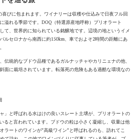
の喜びに包まれます。ワイナリーは収穫や仕込みで日夜フル回
に溢れる季節です。DOQ（特選原産地呼称）プリオラート
して、世界的に知られている銘醸地です。辺境の地というイメ
ルセロナから南西に約150km、車でおよそ2時間の距離にあ
。
、伝統的なブドウ品種であるガルナッチャやカリニェナの他、
斜面に栽培されています。転落死の危険もある過酷な環境なの
畑
ャ」と呼ばれる水はけの良いスレート土壌が、プリオラートの
ていると言われています。ブドウの粒は小さく凝縮し、収量は他
オラートのワインが”高級ワイン”と呼ばれるのも、訪れてこ
初めて訪れ、この地でワインづくりに従事している筆者が、プ