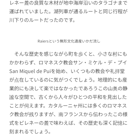
レネー麓の良質な木材が地中海岸沿いのタラゴナまで
運ばれていました。湖列車が通るルートと同じ行程が
川下りのルートだったのです。
Raiersという無形文化遺産いかだ流し
そんな歴史を感じながら町を歩くと、小さな村にも
かかわらず、ロマネスク教会サン・ミケル・デ・プイ
San Miquel de Puiを始め、いくつもの教会や礼拝堂
が点在しているのに気がつくでしょう。地理的にも産
業的にも決して楽ではなかったであろうこの山奥の静
謐な空間で、古くから人々がひとつの平和を見出した
ことが伺えます。カタルーニャ州には多くのロマネス
ク教会が残りますが、南フランスから伝わったこの様
式をピレネーの麓で味わえば、その歴史も深く記憶に
刻まれるでしょう。