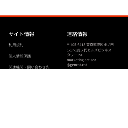
サイト情報
連絡情報
利用規約
〒
105-6415
東京都港区虎ノ門
1-17-1
虎ノ門ヒルズビジネス
タワー
15F
個人情報保護
marketing.act.sea
@gencat.cat
関連機関・問い合わせ先
メールマガジンへ登録しませんか？
登録