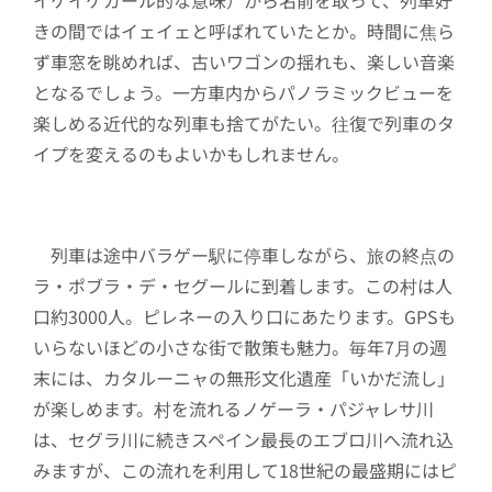
イケイケガール的な意味）から名前を取って、列車好
きの間ではイェイェと呼ばれていたとか。時間に焦ら
ず車窓を眺めれば、古いワゴンの揺れも、楽しい音楽
となるでしょう。一方車内からパノラミックビューを
楽しめる近代的な列車も捨てがたい。往復で列車のタ
イプを変えるのもよいかもしれません。
列車は途中バラゲー駅に停車しながら、旅の終点の
ラ・ポブラ・デ・セグールに到着します。この村は人
口約3000人。ピレネーの入り口にあたります。GPSも
いらないほどの小さな街で散策も魅力。毎年7月の週
末には、カタルーニャの無形文化遺産「いかだ流し」
が楽しめます。村を流れるノゲーラ・パジャレサ川
は、セグラ川に続きスペイン最長のエブロ川へ流れ込
みますが、この流れを利用して18世紀の最盛期にはピ