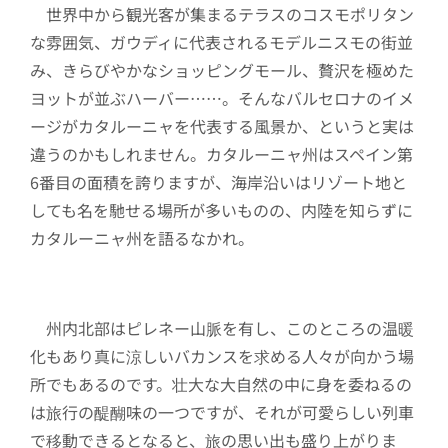
世界中から観光客が集まるテラスのコスモポリタン
な雰囲気、ガウディに代表されるモデルニスモの街並
み、きらびやかなショッピングモール、贅沢を極めた
ヨットが並ぶハーバー……。そんなバルセロナのイメ
ージがカタルーニャを代表する風景か、というと実は
違うのかもしれません。カタルーニャ州はスペイン第
6番目の面積を誇りますが、海岸沿いはリゾート地と
しても名を馳せる場所が多いものの、内陸を知らずに
カタルーニャ州を語るなかれ。
州内北部はピレネー山脈を有し、このところの温暖
化もあり真に涼しいバカンスを求める人々が向かう場
所でもあるのです。壮大な大自然の中に身を委ねるの
は旅行の醍醐味の一つですが、それが可愛らしい列車
で移動できるとなると、旅の思い出も盛り上がりま