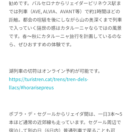
勧めです。バルセロナからリェイダーピリネウス駅ま
では列車（AVE, ALVIA、AVANT等）で約1時間ほどの
距離。都会の喧騒を後にしながら山の奥深くまで列車
で入っていく隔世の感はカタルーニャならではの風景
です。春〜秋にカタルーニャ旅行を計画しているのな
ら、ぜひおすすめの体験です。
湖列車の切符はオンライン予約が可能です。
https://turistren.cat/trens/tren-dels-
llacs/#horarisepreus
ポブラ・デ・セグールからリェイダ間は、一日3本〜5
本ほど通常の近郊線も走っています。セグール周辺で
宿泊して別の日（6日内）普通列車で戻ることも可