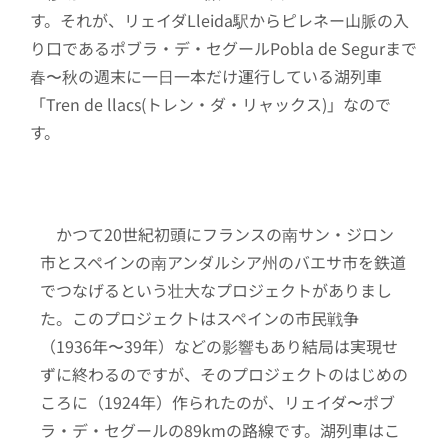
す。それが、リェイダLleida駅からピレネー山脈の入
り口であるポブラ・デ・セグールPobla de Segurまで
春〜秋の週末に一日一本だけ運行している湖列車
「Tren de llacs(トレン・ダ・リャックス)」なので
す。
かつて20世紀初頭にフランスの南サン・ジロン
市とスペインの南アンダルシア州のバエサ市を鉄道
でつなげるという壮大なプロジェクトがありまし
た。このプロジェクトはスペインの市民戦争
（1936年〜39年）などの影響もあり結局は実現せ
ずに終わるのですが、そのプロジェクトのはじめの
ころに（1924年）作られたのが、リェイダ〜ポブ
ラ・デ・セグールの89kmの路線です。湖列車はこ