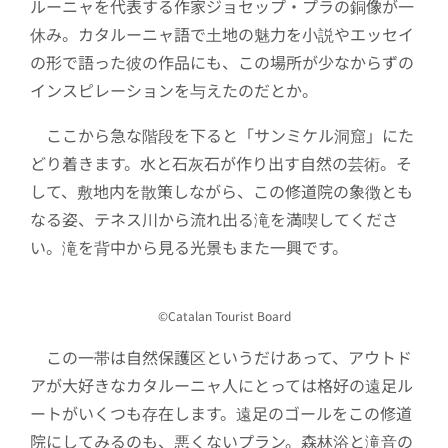
ルーニャを代表する作家ジョセップ・プラの銅像が一
休み。カタルーニャ語で土地の魅力を小説やエッセイ
の形で語った彼の作品にも、この場所が少なからずの
インスピレーションを与えたのだとか。
ここから急な階段を下ると「サンミケル洞窟」にた
どり着きます。水と石灰石が作り出す自然の芸術。そ
して、敷地内を散策しながら、この修道院の象徴とも
なる姿、テネス川から流れ出る滝を満喫してくださ
い。滝を背中から見る光景もまた一興です。
©Catalan Tourist Board
この一帯は自然保護区というだけあって、アウトド
アが大好きなカタルーニャ人にとっては格好の遠足ル
ートがいくつも存在します。遠足のゴールをこの修道
院にしてみるのも、悪くないプラン。森林浴と滝音の