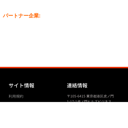
パートナー企業:
サイト情報
連絡情報
利用規約
〒
105-6415
東京都港区虎ノ門
1-17-1
虎ノ門ヒルズビジネス
タワー
15F
個人情報保護
marketing.act.sea
@gencat.cat
関連機関・問い合わせ先