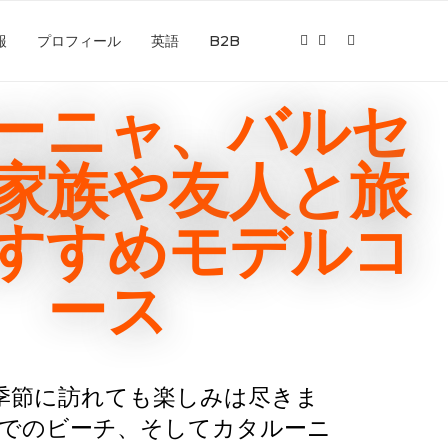
報
プロフィール
英語
B2B
ーニャ、バルセ
家族や友人と旅
すすめモデルコ
ース
季節に訪れても楽しみは尽きま
でのビーチ、そしてカタルーニ