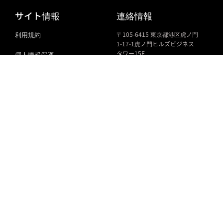
サイト情報
連絡情報
利用規約
〒
105-6415
東京都港区虎ノ門
1-17-1
虎ノ門ヒルズビジネス
タワー
15F
個人情報保護
marketing.act.sea
@gencat.cat
関連機関・問い合わせ先
メールマガジンへ登録しませんか？
登録
サイトマップ