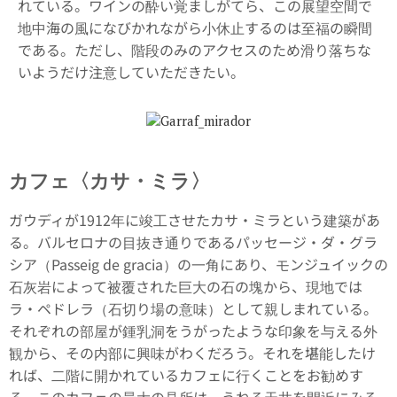
れている。ワインの酔い覚ましがてら、この展望空間で
地中海の風になびかれながら小休止するのは至福の瞬間
である。ただし、階段のみのアクセスのため滑り落ちな
いようだけ注意していただきたい。
カフェ〈カサ・ミラ〉
ガウディが1912年に竣工させたカサ・ミラという建築があ
る。バルセロナの目抜き通りであるパッセージ・ダ・グラ
シア（Passeig de gracia）の一角にあり、モンジュイックの
石灰岩によって被覆された巨大の石の塊から、現地では
ラ・ペドレラ（石切り場の意味）として親しまれている。
それぞれの部屋が鍾乳洞をうがったような印象を与える外
観から、その内部に興味がわくだろう。それを堪能したけ
れば、二階に開かれているカフェに行くことをお勧めす